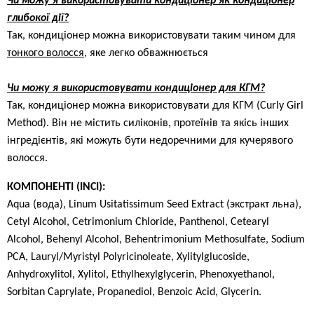
Чи можу я використовувати кондиціонер як кондиціонер
глибокої дії?
Так, кондиціонер можна використовувати таким чином для
тонкого волосся
, яке легко обважнюється
Чи можу я використовувати кондиціонер для КГМ?
Так, кондиціонер можна використовувати для КГМ (Curly Girl
Method). Він не містить силіконів, протеїнів та якісь інших
інгредієнтів, які можуть бути недоречними для кучерявого
волосся.
КОМПОНЕНТІ (INCI):
Aqua (вода), Linum Usitatissimum Seed Extract (экстракт льна),
Cetyl Alcohol, Cetrimonium Chloride, Panthenol, Cetearyl
Alcohol, Behenyl Alcohol, Behentrimonium Methosulfate, Sodium
PCA, Lauryl/Myristyl Polyricinoleate, Xylitylglucoside,
Anhydroxylitol, Xylitol, Ethylhexylglycerin, Phenoxyethanol,
Sorbitan Caprylate, Propanediol, Benzoic Acid, Glycerin.