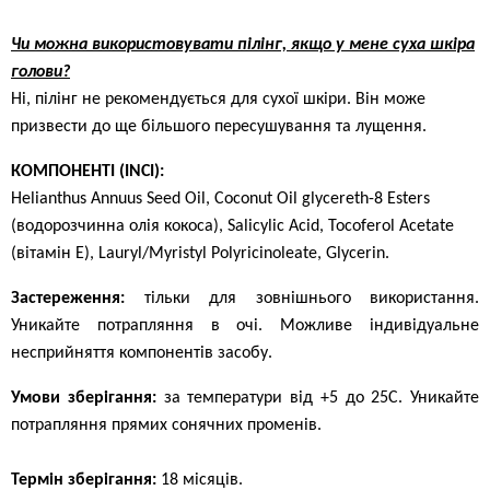
Чи можна використовувати пілінг, якщо у мене суха шкіра
голови?
Ні, пілінг не рекомендується для сухої шкіри. Він може
призвести до ще більшого пересушування та лущення.
КОМПОНЕНТІ (INCI):
Helianthus Annuus Seed Oil, Coconut Oil glycereth-8 Esters
(водорозчинна олія кокоса), Salicylic Acid, Tocoferol Acetate
(вітамін Е), Lauryl/Myristyl Polyricinoleate, Glycerin.
Застереження:
тільки для зовнішнього використання.
Уникайте потрапляння в очі. Можливе індивідуальне
несприйняття компонентів засобу.
Умови зберігання:
за температури від +5 до 25С. Уникайте
потрапляння прямих сонячних променів.
Термін зберігання:
18 місяців.