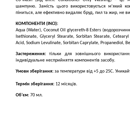
Co-Wash (від англ. Conditioner Only Washing) – це
шампуню. Замість цього використовується м'який к
піниться, але ефективно видаляє бруд, пил та жир, не в
КОМПОНЕНТИ (INCI):
Aqua (Water), Coconut Oil glycereth-8 Esters (водорозчинн
Isethionate, Glyceryl Stearate, Sorbitan Stearate, Cetearyl
Acid, Sodium Levulinate, Sorbitan Caprylate, Propanediol, Be
Застереження:
тільки для зовнішнього використанн
індивідуальне несприйняття компонентів засобу.
Умови зберігання:
за температури від +5 до 25С. Уника
Термін зберігання:
12 місяців.
Об’єм
: 70 мл.