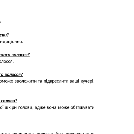
я.
ски?
ондиціонер.
ного волосся?
олосся.
о волосся?
поможе зволожити та підкреслити ваші кучері,
 голови?
ої шкіри голови, адже вона може обтяжувати