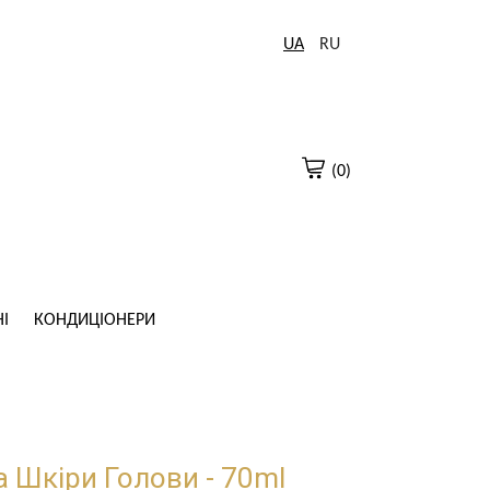
UA
RU
(0)
І
КОНДИЦІОНЕРИ
 Шкіри Голови - 70ml