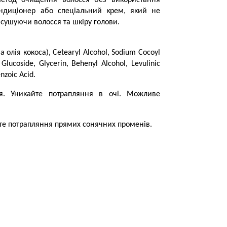
 метод очищення волосся без використання
ондиціонер або спеціальний крем, який не
исушуючи волосся та шкіру голови.
а олія кокоса), Cetearyl Alcohol, Sodium Cocoyl
 Glucoside, Glycerin, Behenyl Alcohol, Levulinic
nzoic Acid.
я. Уникайте потрапляння в очі. Можливе
йте потрапляння прямих сонячних променів.