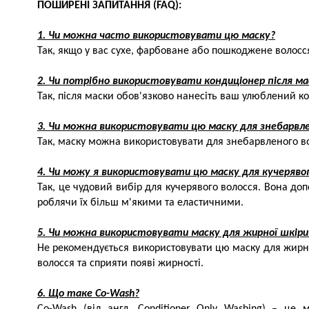
ПОШИРЕНІ ЗАПИТАННЯ (FAQ):
1. Чи можна часто використовувати цю маску?
Так, якщо у вас сухе, фарбоване або пошкоджене волосс
2. Чи потрібно використовувати кондиціонер після ма
Так, після маски обов'язково нанесіть ваш улюблений к
3. Чи можна використовувати цю маску для знебарвле
Так, маску можна використовувати для знебарвленого в
4. Чи можу я використовувати цю маску для кучерявог
Так, це чудовий вибір для кучерявого волосся. Вона до
роблячи їх більш м'якими та еластичними.
5. Чи можна використовувати маску для жирної шкіри
Не рекомендується використовувати цю маску для жирн
волосся та сприяти появі жирності.
6. Що таке Co-Wash?