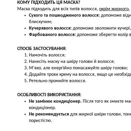
КОМУ ПІДХОДИТЬ ЦЯ МАСКА?
Маска підходить для всіх типів волосся,
окрім жирного
,
Сухого та пошкодженого волосся:
допоможе відно
блискучим;
Кучерявого волосся:
допоможе зволожити кучері, 
Фарбованого волосся:
допоможе зберегти колір в
СПОСІБ ЗАСТОСУВАННЯ:
Намочіть волосся;
Нанесіть маску на шкіру голови й волосся;
М'яко, але енергійно помасажуйте шкіру голови;
Додайте трохи крему на волосся, якщо це необхід
Ретельно промийте волосся.
ОСОБЛИВОСТІ ВИКОРИСТАННЯ:
Не замінює кондиціонер.
Після того як змиєте м
кондиціонер.
Не рекомендується
для жирної шкіри голови, тон
пористістю.