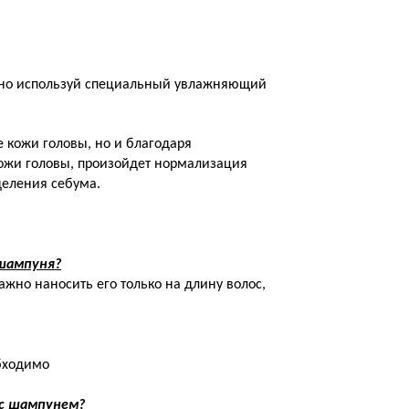
рно используй специальный увлажняющий
 кожи головы, но и благодаря
ожи головы, произойдет нормализация
деления себума.
 шампуня?
ажно наносить его только на длину волос,
обходимо
 с шампунем?