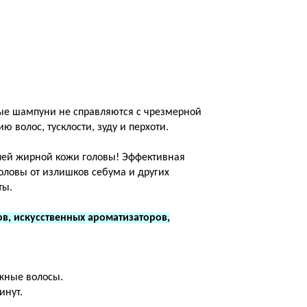
ые шампуни не справляются с чрезмерной
 волос, тусклости, зуду и перхоти.
лей жирной кожи головы! Эффективная
ловы от излишков себума и других
ты.
, искусственных ароматизаторов,
жные волосы.
инут.